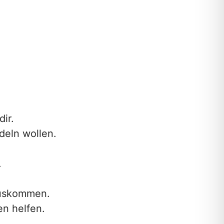
ir.
deln wollen.
.
auskommen.
en helfen.