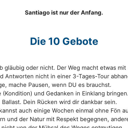
Santiago ist nur der Anfang.
Die 10 Gebote
b gläubig oder nicht. Der Weg macht etwas mit d
d Antworten nicht in einer 3-Tages-Tour abhan
e, mache Pausen, wenn DU es brauchst.
te (Kondition) und Gedanken in Einklang bringen
allast. Dein Rücken wird dir dankbar sein.
u kannst auch einige Wochen einmal ohne Fön 
ern und der Natur mit Respekt begegnen, ander
h nicht von der Mühsal des Weges entmutigen.