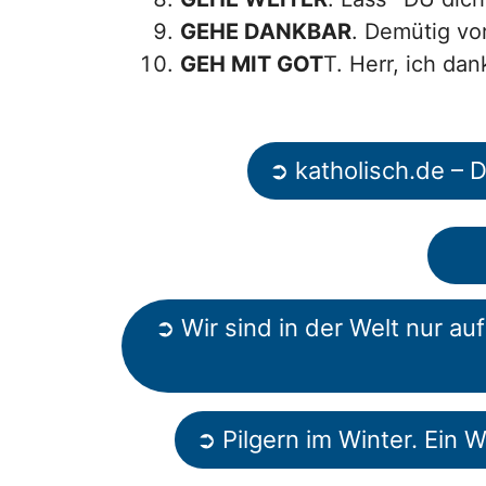
GEHE DANKBAR
. Demütig vo
GEH MIT GOT
T. Herr, ich dan
➲ katholisch.de – 
➲ Wir sind in der Welt nur au
➲ Pilgern im Winter. Ein 