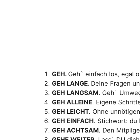
GEH.
Geh` einfach los, egal o
GEH LANGE.
Deine Fragen un
GEH LANGSAM
. Geh` Umweg
GEH ALLEINE
. Eigene Schrit
GEH LEICHT.
Ohne unnötigen B
GEH EINFACH
. Stichwort: d
GEH ACHTSAM
. Den Mitpilg
GEHE WEITER
. Lass` DU dic