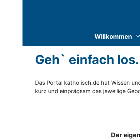
Zum
Inhalt
springen
Willkommen
Geh` einfach los.
Das Portal katholisch.de hat Wissen u
kurz und einprägsam das jeweilige Gebot
Der eige