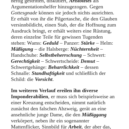
heftig gestritten, diskutiert,
Aristoteles
als
Argumentationshelfer hinzugezogen. Gegen
Gottesgnade
können sie jedoch nichts ausrichten.
Er erhält von ihr die Pilgertasche, die den Glauben
versinnbildicht, einen Stab, der die Hoffnung zum
Ausdruck bringt, er erhält weiters eine Rüstung,
deren einzelne Teile für gewissen Tugenden
stehen: Wams:
Geduld
– Panzer:
Stärke
– Helm:
Mäßigung
– die Halsberge:
Nüchternheit
–
Handschuhe:
Selbstbeherrschung
– Schwert:
Gerechtigkeit
– Schwertscheide:
Demut
–
Schwertgehänge:
Beharrlichkeit
– dessen
Schnalle:
Standhaftigkeit
und schließlich der
Schild: die
Vorsicht
.
Im weiteren Verlauf ereilen ihn diverse
Imponderabilien
, er muss sich beispielsweise an
einer Kreuzung entscheiden, nimmt natürlich
zunächst den falschen Abzweig, gerät an eine
ansehnliche junge Dame, die den
Müßiggang
verkörpert, neben ihr ein sogenannter
Mattenflicker, Sinnbild für
Arbeit
, der aber das,