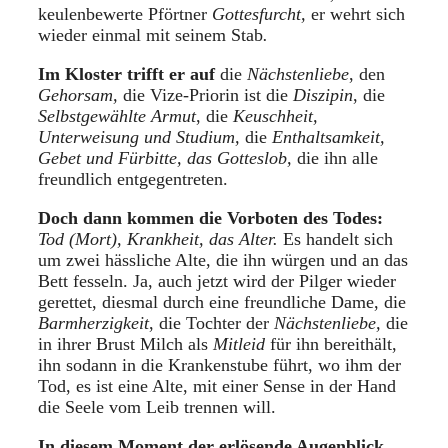
keulenbewerte Pförtner
Gottesfurcht,
er wehrt sich
wieder einmal mit seinem Stab
.
Im Kloster trifft er auf
die
Nächstenliebe
, den
Gehorsam,
die Vize-Priorin ist die
Diszipin
, die
Selbstgewählte Armut
, die
Keuschheit,
Unterweisung und Studium,
die
Enthaltsamkeit,
Gebet und Fürbitte, das Gotteslob,
die ihn alle
freundlich entgegentreten.
Doch dann kommen die Vorboten des Todes:
Tod (Mort), Krankheit, das Alter.
Es handelt sich
um zwei hässliche Alte, die ihn würgen und an das
Bett fesseln. Ja, auch jetzt wird der Pilger wieder
gerettet, diesmal durch eine freundliche Dame, die
Barmherzigkeit
, die Tochter der
Nächstenliebe,
die
in ihrer Brust Milch als
Mitleid
für ihn bereithält,
ihn sodann
in die Krankenstube führt, wo ihm der
Tod, es ist eine Alte, mit einer Sense in der Hand
die Seele vom Leib trennen will.
In diesem Moment der erlösende Augenblick.