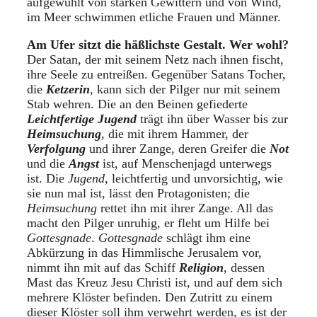
aufgewühlt von starken Gewittern und von Wind,
im Meer schwimmen etliche Frauen und Männer.
Am Ufer sitzt die häßlichste Gestalt. Wer wohl?
Der Satan, der mit seinem Netz nach ihnen fischt,
ihre Seele zu entreißen. Gegenüber Satans Tocher,
die
Ketzerin
,
kann sich der Pilger nur mit seinem
Stab wehren. Die an den Beinen gefiederte
Leichtfertige Jugend
trägt ihn über Wasser bis zur
Heimsuchung
, die mit ihrem Hammer, der
Verfolgung
und ihrer Zange, deren Greifer die
Not
und die
Angst
ist, auf Menschenjagd unterwegs
ist. Die
Jugend,
leichtfertig und unvorsichtig, wie
sie nun mal ist, lässt den Protagonisten; die
Heimsuchung
rettet ihn mit ihrer Zange. All das
macht den Pilger unruhig, er fleht um Hilfe bei
Gottesgnade
.
Gottesgnade
schlägt ihm eine
Abkürzung in das Himmlische Jerusalem vor,
nimmt ihn mit auf das Schiff
Religion
, dessen
Mast das Kreuz Jesu Christi ist, und auf dem sich
mehrere Klöster befinden. Den Zutritt zu einem
dieser Klöster soll ihm verwehrt werden, es ist der