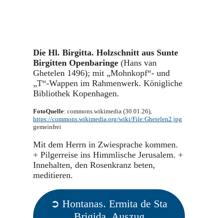
Die Hl. Birgitta. Holzschnitt aus Sunte
Birgitten Openbaringe
(Hans van
Ghetelen 1496); mit „Mohnkopf“- und
„T“-Wappen im Rahmenwerk. Königliche
Bibliothek Kopenhagen.
FotoQuelle
: commons.wikimedia (30.01.26),
https://commons.wikimedia.org/wiki/File:Ghetelen2.jpg
gemeinfrei
Mit dem Herrn in Zwiesprache kommen.
+ Pilgerreise ins Himmlische Jerusalem. +
Innehalten, den Rosenkranz beten,
meditieren.
➲ Hontanas. Ermita de Sta
Brigida. Auszug