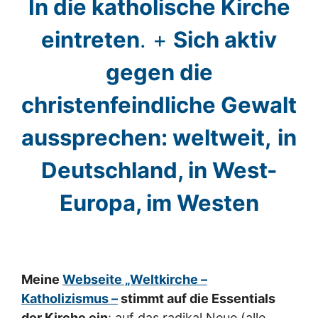
In die katholische Kirche
eintreten
. +
Sich aktiv
gegen die
christenfeindliche Gewalt
aussprechen: weltweit,
in
Deutschland, in West-
Europa, im Westen
Meine
Webseite „Weltkirche –
Katholizismus –
stimmt auf die Essentials
der Kirche ein
: auf das radikal Neue (alle