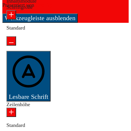
Inhaltsmodule
Präsentiert von
OneTap
Schriftgröße
Werkzeugleiste ausblenden
Standard
Lesbare Schrift
Zeilenhöhe
Standard