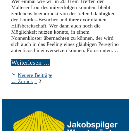
Wer einmal wie wir in 2018 ein Treffen der
Malteser Lourdes mitverfolgen konnten, bleibt
zeitlebens beeindruckt von der tiefen Gläubigkeit
der Lourdes-Besucher und ihrer exorbitanten
Hilfsbereitschaft. Wer dann auch noch die
Möglichkeit nutzen konnte, in einem
Nonnenkloster übernachten zu können, der wird
sich auch in das Feeling eines gläubigen Peregrino
autenticos hineinversetzen können. Fotos unten. …
Weiterlesen …
Neuere Beiträge
Seite
Seite
←
Zurück
1
2