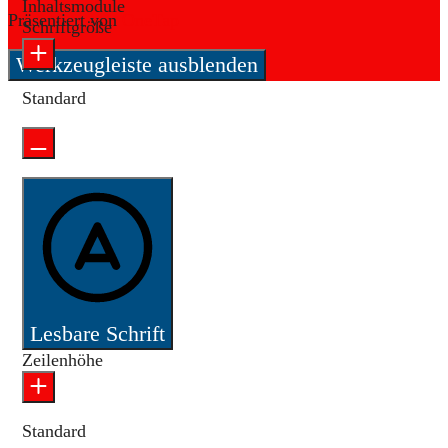
Inhaltsmodule
Präsentiert von
OneTap
Schriftgröße
Werkzeugleiste ausblenden
Standard
Lesbare Schrift
Zeilenhöhe
Standard