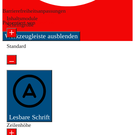
Barrierefreiheitsanpassungen
Inhaltsmodule
Präsentiert von
OneTap
Schriftgröße
Werkzeugleiste ausblenden
Standard
Lesbare Schrift
Zeilenhöhe