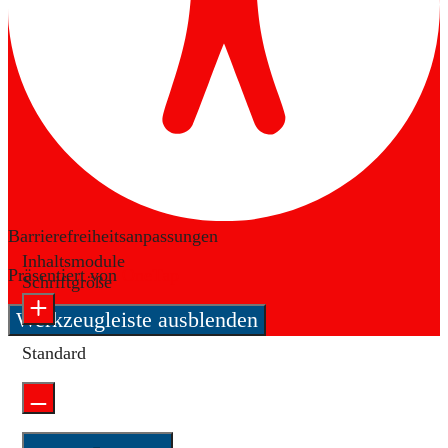
Barrierefreiheitsanpassungen
Inhaltsmodule
Präsentiert von
OneTap
Schriftgröße
Werkzeugleiste ausblenden
Standard