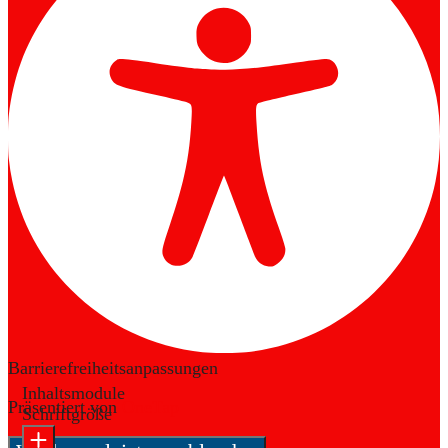
Barrierefreiheitsanpassungen
Inhaltsmodule
Präsentiert von
OneTap
Schriftgröße