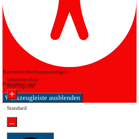
Barrierefreiheitsanpassungen
Inhaltsmodule
Präsentiert von
OneTap
Schriftgröße
Werkzeugleiste ausblenden
Standard