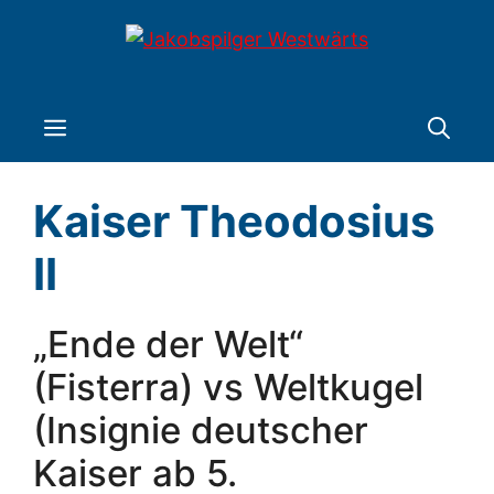
Zum
Inhalt
springen
Menü
Kaiser Theodosius
II
„Ende der Welt“
(Fisterra) vs Weltkugel
(Insignie deutscher
Kaiser ab 5.