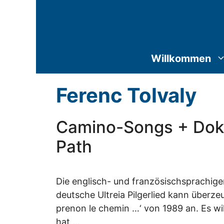
Zum
Inhalt
springen
Willkommen
Ferenc Tolvaly
Camino-Songs + Dokus
Path
Die englisch- und französischsprachige
deutsche Ultreia Pilgerlied kann überz
prenon le chemin …‘ von 1989 an. Es wil
hat …