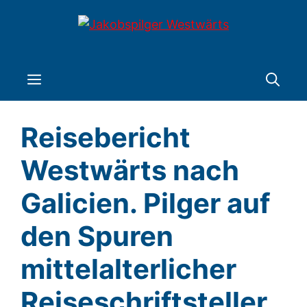
Zum
Inhalt
springen
Menü
Reisebericht
Westwärts nach
Galicien. Pilger auf
den Spuren
mittelalterlicher
Reiseschriftsteller