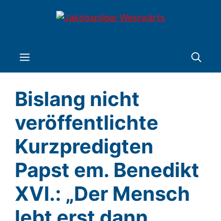
Zum
Inhalt
springen
Menü
Bislang nicht
veröffentlichte
Kurzpredigten
Papst em. Benedikt
XVI.: „Der Mensch
lebt erst dann