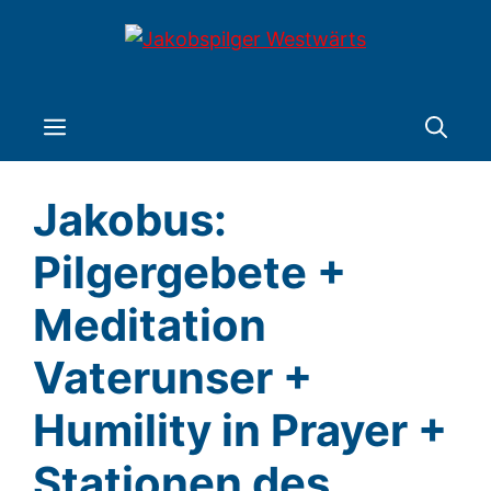
Zum
Inhalt
springen
Menü
Jakobus:
Pilgergebete +
Meditation
Vaterunser +
Humility in Prayer +
Stationen des