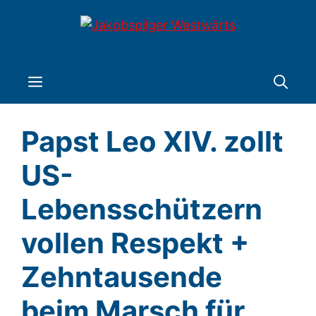
Zum
Inhalt
springen
Menü
Papst Leo XIV. zollt
US-
Lebensschützern
vollen Respekt +
Zehntausende
beim Marsch für