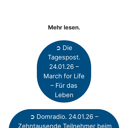
Mehr lesen.
➲ Die
Tagespost.
24.01.26 –
March for Life
– Für das
Leben
➲ Domradio. 24.01.26 –
Zehntausende Teilnehmer beim