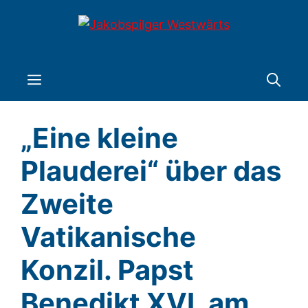
Zum
Inhalt
springen
Menü
„Eine kleine
Plauderei“ über das
Zweite
Vatikanische
Konzil. Papst
Benedikt XVI. am