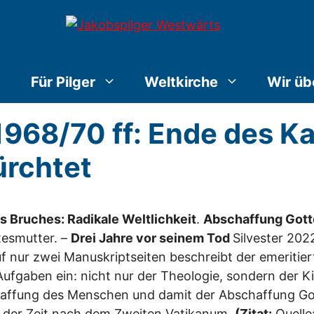
Für Pilger
Weltkirche
Wir üb
1968/70 ff: Ende des Ka
ürchtet
s Bruches: Radikale Weltlichkeit
.
Abschaffung Gott
tesmutter. –
Drei Jahre vor seinem Tod
Silvester 202
f nur zwei Manuskriptseiten beschreibt der emeritier
 Aufgaben ein: nicht nur der Theologie, sondern der 
ffung des Menschen und damit der Abschaffung Gotte
n der Zeit nach dem Zweiten Vatikanum.
(Zitat:
Quelle: