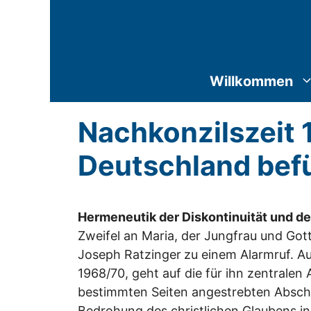
Zum
Inhalt
springen
Willkommen
Nachkonzilszeit 
Deutschland bef
Hermeneutik der Diskontinuität und de
Zweifel an Maria, der Jungfrau und Got
Joseph Ratzinger
zu einem Alarmruf. Au
1968/70, geht auf die für ihn zentralen
bestimmten Seiten angestrebten Abscha
Bedrohung des christlichen Glaubens i