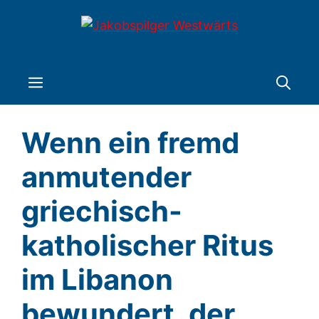
Zum
Inhalt
springen
Menü
Wenn ein fremd
anmutender
griechisch-
katholischer Ritus
im Libanon
bewundert, der