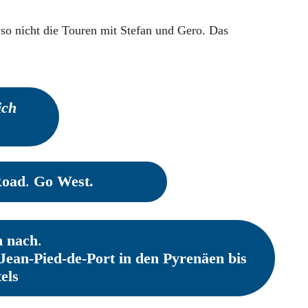
so nicht die Touren mit Stefan und Gero. Das
ich
Road
.
Go West.
n nach
.
Jean-Pied-de-Port in den Pyrenäen bis
els