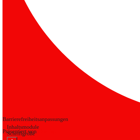
Barrierefreiheitsanpassungen
Inhaltsmodule
Präsentiert von
OneTap
Schriftgröße