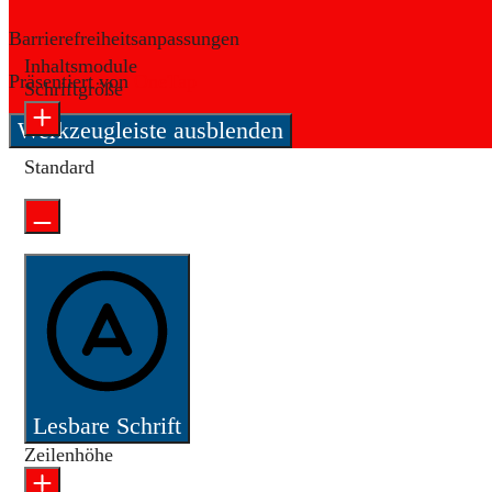
Barrierefreiheitsanpassungen
Inhaltsmodule
Präsentiert von
OneTap
Schriftgröße
Werkzeugleiste ausblenden
Standard
Lesbare Schrift
Zeilenhöhe