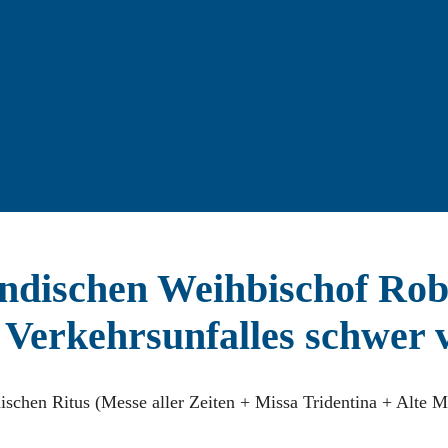
ändischen Weihbischof Rob
s Verkehrsunfalles schwer v
ischen Ritus (Messe aller Zeiten + Missa Tridentina + Alte Me