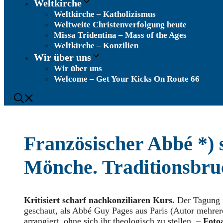
Weltkirche
Weltkirche – Katholizismus
Weltweite Christenverfolgung heute
Missa Tridentina – Mass of the Ages
Weltkirche – Konzilien
Wir über uns
Wir über uns
Welcome – Get Your Kicks On Route 66
Französischer Abbé *) 
Mönche. Traditionsbru
Kritisiert scharf nachkonziliaren Kurs.
Der Tagung i
geschaut, als Abbé Guy Pages aus Paris (Autor mehrere
arrangiert, ohne sich ihr theologisch zu stellen. –
Foto