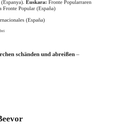
 (Espanya).
Euskara:
Fronte Popularraren
 Fronte Popular (España)
rnacionales (España)
rei
Kirchen schänden und abreißen
–
Beevor