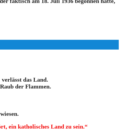
der faktisch am 18. Juli 1936 begonnen hatte,
 verlässt das Land.
 Raub der Flammen.
rwiesen.
t, ein katholisches Land zu sein.“