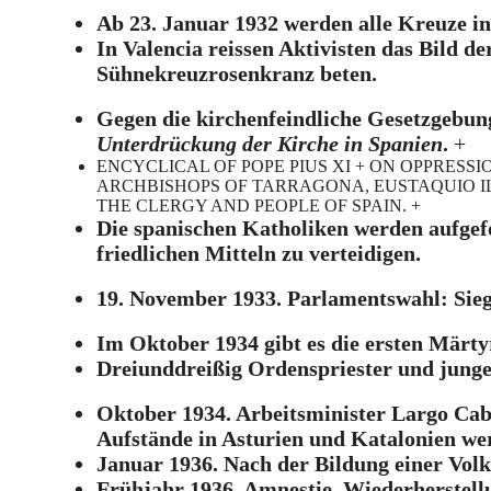
Ab 23. Januar 1932 werden alle Kreuze in 
In Valencia reissen Aktivisten das Bild 
Sühnekreuzrosenkranz beten.
Gegen die kirchenfeindliche Gesetzgebung 
Unterdrückung der Kirche in Spanien
.
+
ENCYCLICAL OF POPE PIUS XI + ON OPPRESS
ARCHBISHOPS OF TARRAGONA, EUSTAQUIO IL
THE CLERGY AND PEOPLE OF SPAIN. +
Die spanischen Katholiken werden aufgefo
friedlichen Mitteln zu verteidigen.
19. November 1933. Parlamentswahl: Sieg
Im Oktober 1934 gibt es die ersten Märty
Dreiunddreißig Ordenspriester und junge
Oktober 1934. Arbeitsminister Largo Caba
Aufstände in Asturien und Katalonien we
Januar 1936. Nach der Bildung einer Volk
Frühjahr 1936. Amnestie, Wiederherstell