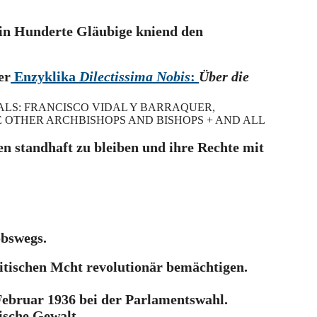
fhin Hunderte Gläubige kniend den
er
Enzyklika
Dilectissima Nobis
:
Über die
NALS: FRANCISCO VIDAL Y BARRAQUER,
E OTHER ARCHBISHOPS AND BISHOPS + AND ALL
en standhaft zu bleiben und ihre Rechte mit
obswegs.
litischen Mcht revolutionär bemächtigen.
Februar 1936 bei der Parlamentswahl.
ische Gewalt.