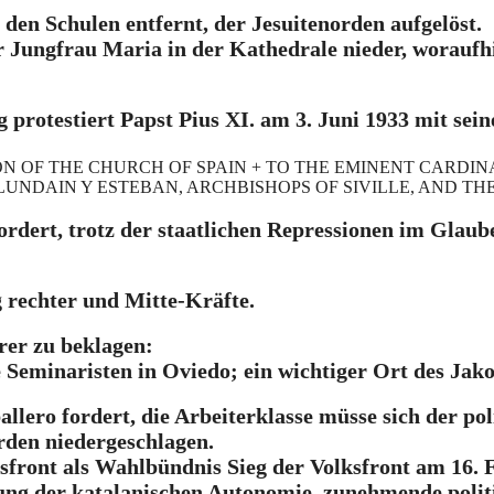
den Schulen entfernt, der Jesuitenorden aufgelöst.
der Jungfrau Maria in der Kathedrale nieder, worau
protestiert Papst Pius XI. am 3. Juni 1933 mit sein
ION OF THE CHURCH OF SPAIN + TO THE EMINENT CARDI
UNDAIN Y ESTEBAN, ARCHBISHOPS OF SIVILLE, AND TH
rdert, trotz der staatlichen Repressionen im Glaub
 rechter und Mitte-Kräfte.
rer zu beklagen:
 Seminaristen in Oviedo; ein wichtiger Ort des Jak
llero fordert, die Arbeiterklasse müsse sich der po
rden niedergeschlagen.
sfront als Wahlbündnis Sieg der Volksfront am 16. 
ung der katalanischen Autonomie, zunehmende polit