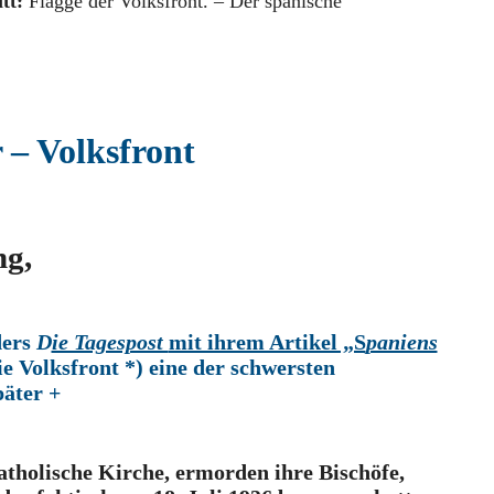
itt:
Flagge der Volksfront. – Der spanische
 – Volksfront
ng,
ders
D
ie Tagespost
mit ihrem Artikel „S
paniens
ie Volksfront *) eine der schwersten
äter +
atholische Kirche, ermorden ihre Bischöfe,