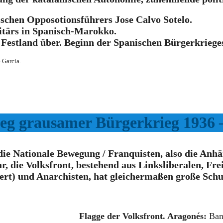
schen Opposotionsführers Jose Calvo Sotelo.
ilitärs in Spanisch-Marokko.
s Festland über. Beginn der Spanischen Bürgerkriege
 Garcia.
ieg grausamer Bürgerkrieg 1936 
die Nationale Bewegung / Franquisten, also die Anh
r, die Volksfront, bestehend aus Linksliberalen, F
rt) und Anarchisten, hat gleichermaßen große Schul
Flagge der Volksfront. Aragonés:
Band