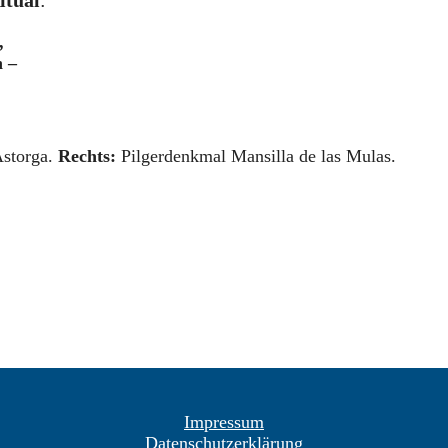
itual
:
,
n –
Astorga.
Rechts:
Pilgerdenkmal Mansilla de las Mulas.
Impressum
Datenschutzerklärung