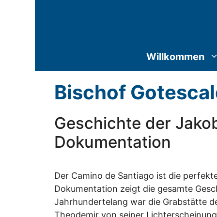
Zum
Inhalt
springen
Willkommen
Bischof Gotesca
Geschichte der Jakob
Dokumentation
Der Camino de Santiago ist die perfekt
Dokumentation zeigt die gesamte Geschi
Jahrhundertelang war die Grabstätte des
Theodemir von seiner Lichterscheinung