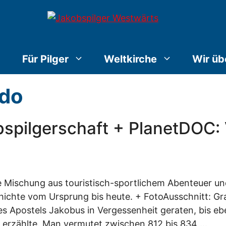
Für Pilger
Weltkirche
Wir üb
ldo
spilgerschaft + PlanetDOC: 
e Mischung aus touristisch-sportlichem Abenteuer und
chte vom Ursprung bis heute. + FotoAusschnitt: Gra
 Apostels Jakobus in Vergessenheit geraten, bis eben
 erzählte. Man vermutet zwischen 812 bis 834 …